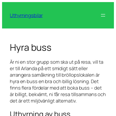
Skip
to
Uthyrningsbilar
content
Hyra buss
Är ni en stor grupp som ska ut på resa, vill ta
er till Arlanda på ett smidigt sätt eller
arrangera samåkning till bröllopslokalen är
hyra en buss en bra och billig lösning. Det
finns flera fördelar med att boka buss – det
är billigt, bekvämt, ni får resa tillsammans och
det är ett miljövänligt alternativ.
Uthyrning av buss